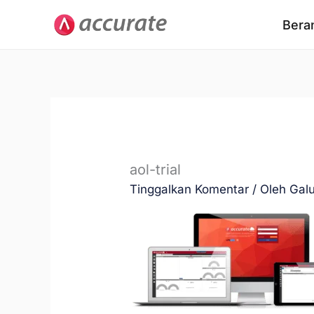
Lewati
Bera
ke
konten
aol-trial
Tinggalkan Komentar
/ Oleh
Gal