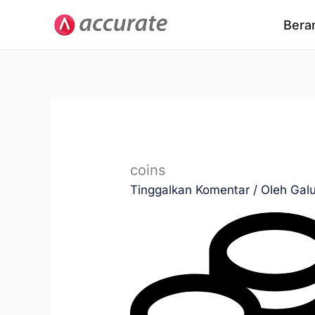
Lewati
Bera
ke
konten
coins
Tinggalkan Komentar
/ Oleh
Gal