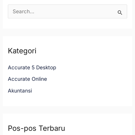
C
a
r
i
Kategori
u
n
Accurate 5 Desktop
t
Accurate Online
u
Akuntansi
k
:
Pos-pos Terbaru