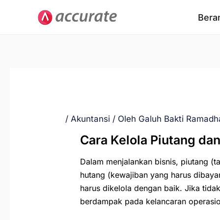
Lewati
Bera
ke
konten
/
Akuntansi
/ Oleh
Galuh Bakti Ramadh
Cara Kelola Piutang d
Dalam menjalankan bisnis, piutang (t
hutang (kewajiban yang harus dibaya
harus dikelola dengan baik. Jika tid
berdampak pada kelancaran operasio