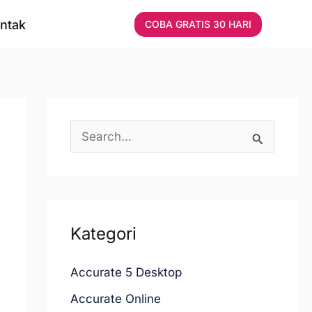
ntak
COBA GRATIS 30 HARI
C
a
r
i
Kategori
u
n
Accurate 5 Desktop
t
Accurate Online
u