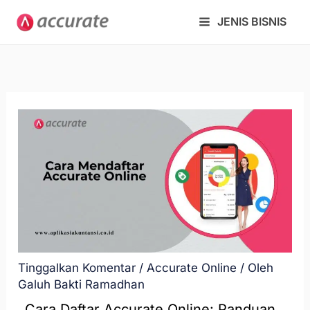
Lewati
JENIS BISNIS
ke
konten
Tinggalkan Komentar
/
Accurate Online
/ Oleh
Galuh Bakti Ramadhan
Cara Daftar Accurate Online: Panduan