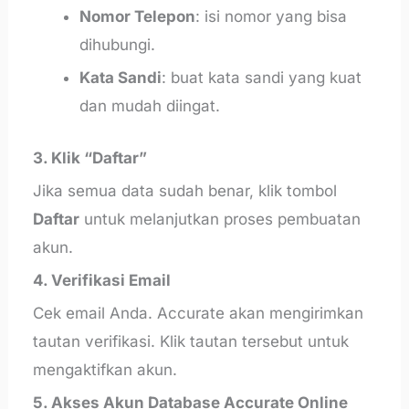
Nomor Telepon
: isi nomor yang bisa
dihubungi.
Kata Sandi
: buat kata sandi yang kuat
dan mudah diingat.
3. Klik “Daftar”
Jika semua data sudah benar, klik tombol
Daftar
untuk melanjutkan proses pembuatan
akun.
4. Verifikasi Email
Cek email Anda. Accurate akan mengirimkan
tautan verifikasi. Klik tautan tersebut untuk
mengaktifkan akun.
5. Akses Akun Database Accurate Online