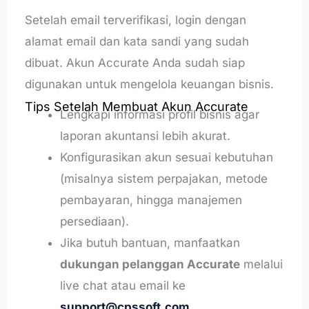
Setelah email terverifikasi, login dengan
alamat email dan kata sandi yang sudah
dibuat. Akun Accurate Anda sudah siap
digunakan untuk mengelola keuangan bisnis.
Tips Setelah Membuat Akun Accurate
Lengkapi informasi profil bisnis agar
laporan akuntansi lebih akurat.
Konfigurasikan akun sesuai kebutuhan
(misalnya sistem perpajakan, metode
pembayaran, hingga manajemen
persediaan).
Jika butuh bantuan, manfaatkan
dukungan pelanggan Accurate
melalui
live chat atau email ke
support@cpssoft.com
.