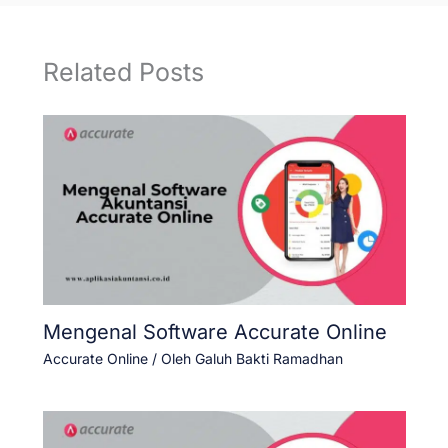
Related Posts
Mengenal Software Accurate Online
Accurate Online
/ Oleh
Galuh Bakti Ramadhan