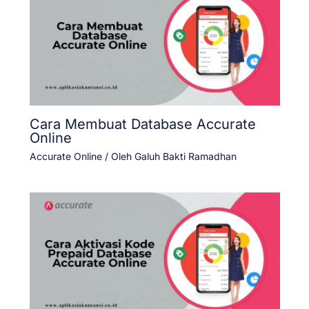
Cara Membuat Database Accurate
Online
Accurate Online
/ Oleh
Galuh Bakti Ramadhan