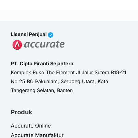
Lisensi Penjual
PT. Cipta Piranti Sejahtera
Komplek Ruko The Element Jl.Jalur Sutera B19-21
No 25 BC Pakualam, Serpong Utara, Kota
Tangerang Selatan, Banten
Produk
Accurate Online
Accurate Manufaktur