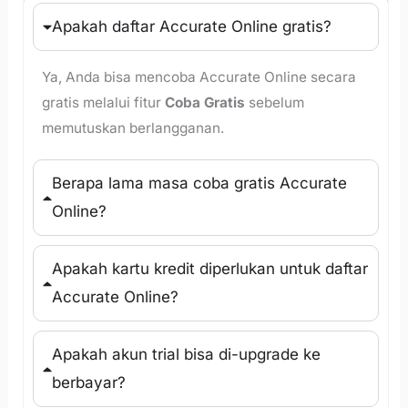
Apakah daftar Accurate Online gratis?
Ya, Anda bisa mencoba Accurate Online secara
gratis melalui fitur
Coba Gratis
sebelum
memutuskan berlangganan.
Berapa lama masa coba gratis Accurate
Online?
Apakah kartu kredit diperlukan untuk daftar
Accurate Online?
Apakah akun trial bisa di-upgrade ke
berbayar?