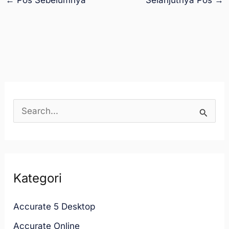
←
Pos Sebelumnya
Selanjutnya Pos
→
C
a
r
i
Kategori
u
n
Accurate 5 Desktop
t
Accurate Online